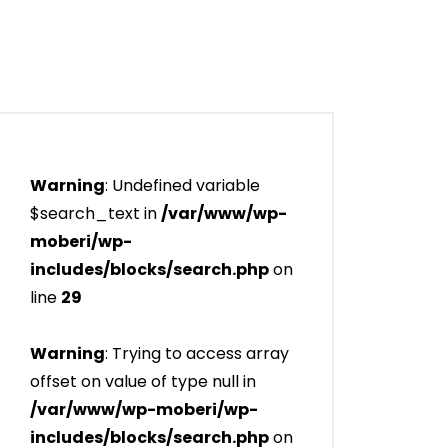
Warning
: Undefined variable
$search_text in
/var/www/wp-
moberi/wp-
includes/blocks/search.php
on
line
29
Warning
: Trying to access array
offset on value of type null in
/var/www/wp-moberi/wp-
includes/blocks/search.php
on