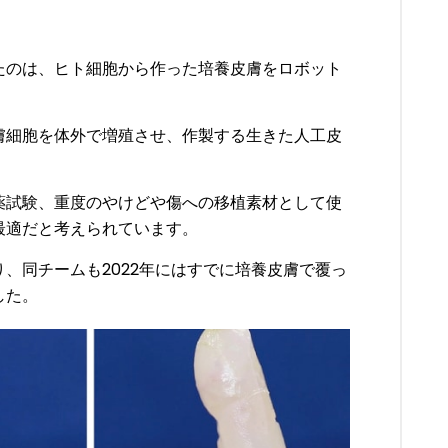
たのは、ヒト細胞から作った培養皮膚をロボット
。
膚細胞を体外で増殖させ、作製する生きた人工皮
薬試験、重度のやけどや傷への移植素材として使
最適だと考えられています。
、同チームも2022年にはすでに培養皮膚で覆っ
した。