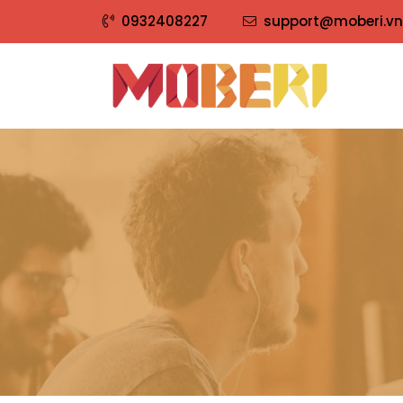
0932408227
support@moberi.vn