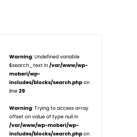
Warning
: Undefined variable
$search_text in
/var/www/wp-
moberi/wp-
includes/blocks/search.php
on
line
29
Warning
: Trying to access array
offset on value of type null in
/var/www/wp-moberi/wp-
includes/blocks/search.php
on