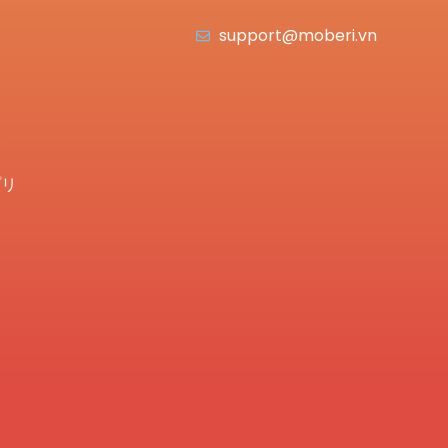
support@moberi.vn
プリ