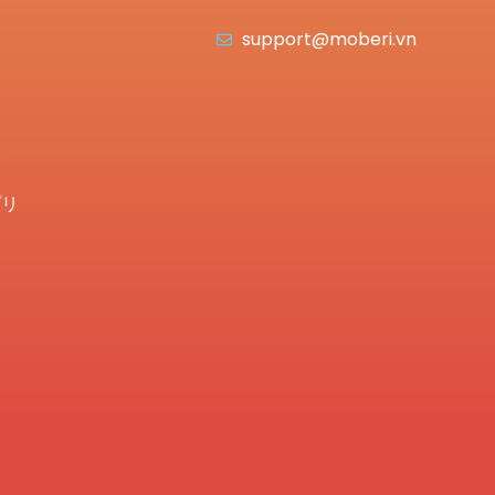
support@moberi.vn
プリ