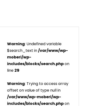
Warning
: Undefined variable
$search_text in
/var/www/wp-
moberi/wp-
includes/blocks/search.php
on
line
29
Warning
: Trying to access array
offset on value of type null in
/var/www/wp-moberi/wp-
includes/blocks/search.php
on