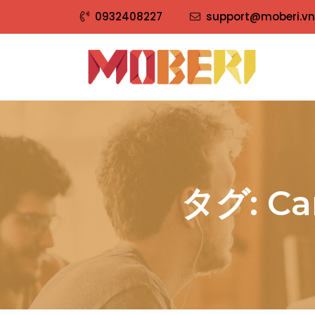
0932408227
support@moberi.vn
タグ:
Ca