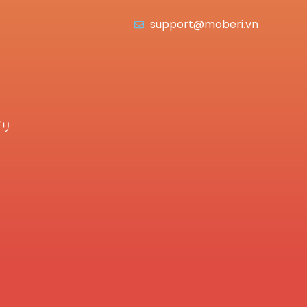
support@moberi.vn
プリ