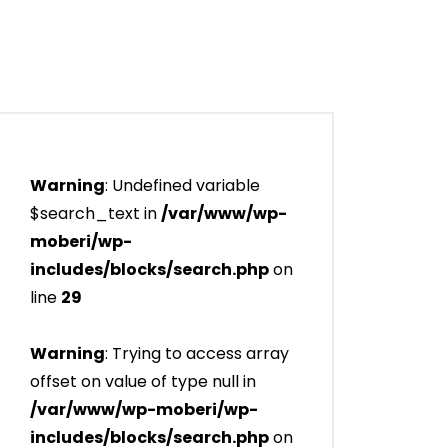
Warning
: Undefined variable
$search_text in
/var/www/wp-
moberi/wp-
includes/blocks/search.php
on
line
29
Warning
: Trying to access array
offset on value of type null in
/var/www/wp-moberi/wp-
includes/blocks/search.php
on