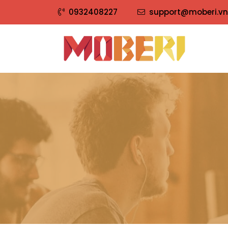
0932408227
support@moberi.vn